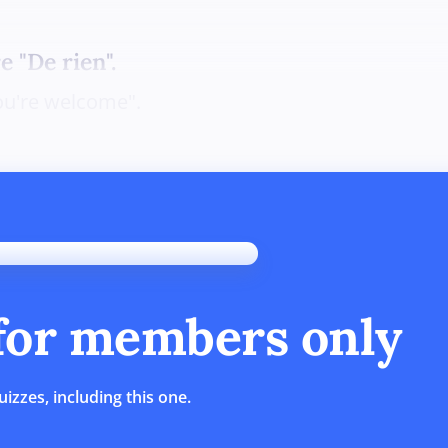
e "De rien".
You're welcome".
 for members only
uizzes, including this one.