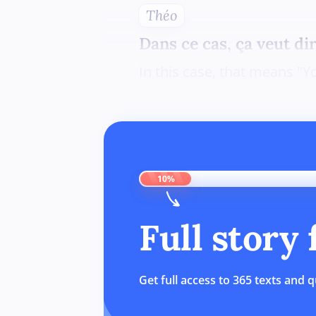
Théo
Dans ce cas, ça veut dir
In this case, that means "
10%
Full story
Get full access to 365 texts and q