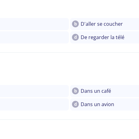
D'aller se coucher
b
De regarder la télé
d
Dans un café
b
Dans un avion
d