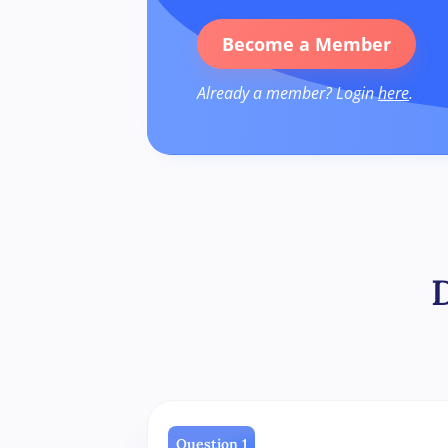
Become a Member
Already a member? Login
here
.
Question 1