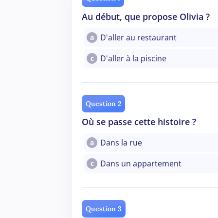
Au début, que propose Olivia ?
D'aller au restaurant
a
D'aller à la piscine
c
Question 2
Où se passe cette histoire ?
Dans la rue
a
Dans un appartement
c
Question 3