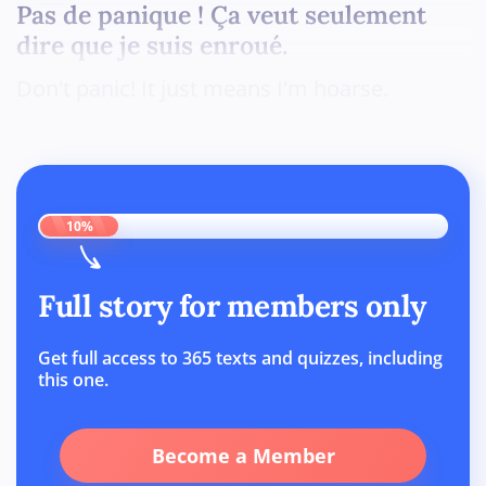
Pas de panique ! Ça veut seulement
dire que je suis enroué.
Don't panic! It just means I'm hoarse.
10%
Full story for members only
Get full access to 365 texts and quizzes, including
this one.
Become a Member